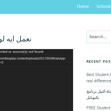
Home
School
Search
نعمل ايه لو
for:
orted or source(s) not found
er.com/blog/wp-content/uploads/2017/05/WhatsApp-
RECENT POS
_=2
Best Student 
real differenc
ة النيل برنامج
تكنونايل
FREE Student