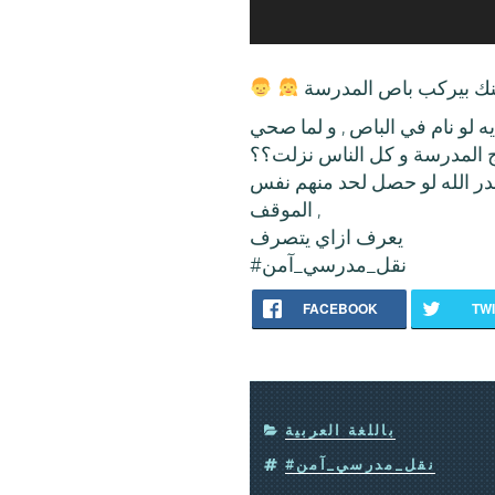
يه لو نام في الباص , و لما صحي
المدرسة و كل الناس نزلت؟؟
قدر الله لو حصل لحد منهم نفس
الموقف ,
يعرف ازاي يتصرف
#نقل_مدرسي_آمن
FACEBOOK
TW
CATEGORIES
باللغة العربية
#نقل_مدرسي_آمن
TAGS