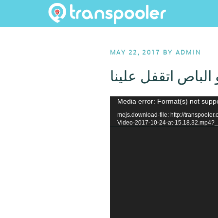
Skip
to
content
POSTED
MAY 22, 2017
BY
ADMIN
ON
 الباص اتقفل علينا
Video
Media error: Format(s) not supp
Player
mejs.download-file: http://transpool
Video-2017-10-24-at-15.18.32.mp4?