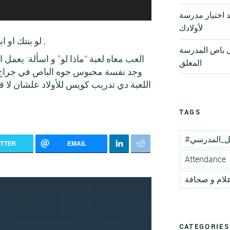
د اختيار مدرسة
لأولادك
لو بنتك او ابنك بيركب باص المدرسة ,
ل باص المدرسة
العب معاه لعبة “ماذا لو” و اسألة: يعمل ا
المغلق
وجد نفسة محبوس جوه الباص في جراج 
اللعبة دي تدريب كويس للأولاد علشان لا 
TAGS
قل_المدرسي
ITTER
EMAIL
Attendance
لام و صحافة
CATEGORIES