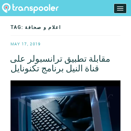
Skip
T
to
o
content
g
TAG: اعلام و صحافة
g
l
POSTED
MAY 17, 2019
e
ON
n
مقابلة تطبيق ترانسبولر على
a
قناة النيل برنامج تكنونايل
v
i
g
Video
a
Player
t
i
o
n